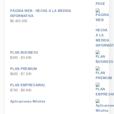
PÁGINA WEB - HECHA A LA MEDIDA
INFORMATIVA
$
6.465.000
PLAN BUSINESS
Rango
$
300
-
$
3.600
de
precios:
PLAN PREMIUM
desde
Rango
$
600
-
$
7.200
$300
de
hasta
precios:
PLAN EMPRESARIAL
$3.600
desde
Rango
$
700
-
$
8.400
$600
de
hasta
precios:
Aplicaciones Móviles
$7.200
desde
$700