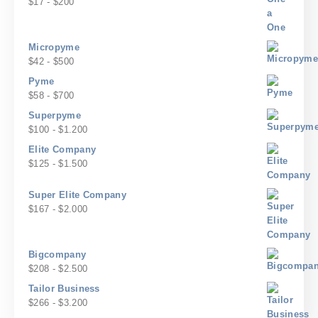
Rango
$
17
-
$
200
$240
de
precios:
desde
Micropyme
$17
Rango
$
42
-
$
500
hasta
de
Pyme
$200
precios:
Rango
$
58
-
$
700
desde
de
Superpyme
$42
precios:
Rango
$
100
-
$
1.200
hasta
desde
de
$500
Elite Company
$58
precios:
Rango
$
125
-
$
1.500
hasta
desde
de
$700
$100
precios:
Super Elite Company
hasta
desde
Rango
$
167
-
$
2.000
$1.200
$125
de
hasta
precios:
$1.500
desde
Bigcompany
$167
Rango
$
208
-
$
2.500
hasta
de
Tailor Business
$2.000
precios:
Rango
$
266
-
$
3.200
desde
de