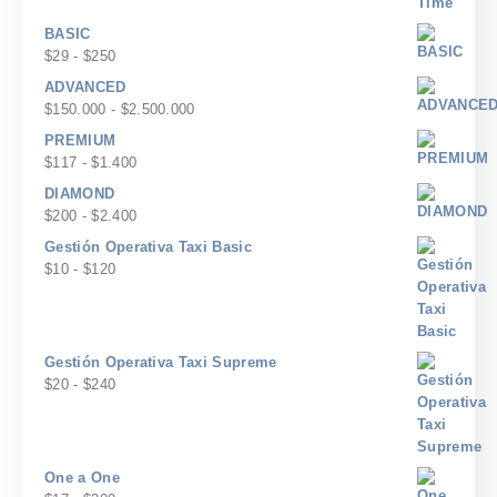
BASIC
Rango
$
29
-
$
250
de
ADVANCED
precios:
Rango
$
150.000
-
$
2.500.000
desde
de
PREMIUM
$29
precios:
Rango
$
117
-
$
1.400
hasta
desde
de
$250
DIAMOND
$150.000
precios:
Rango
$
200
-
$
2.400
hasta
desde
de
$2.500.000
Gestión Operativa Taxi Basic
$117
precios:
Rango
$
10
-
$
120
hasta
desde
de
$1.400
$200
precios:
hasta
desde
$2.400
$10
Gestión Operativa Taxi Supreme
hasta
Rango
$
20
-
$
240
$120
de
precios:
desde
$20
One a One
hasta