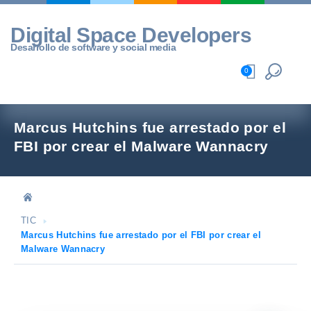
Skip
to
Digital Space Developers
content
Desarrollo de software y social media
0
Marcus Hutchins fue arrestado por el
FBI por crear el Malware Wannacry
TIC
Marcus Hutchins fue arrestado por el FBI por crear el
Malware Wannacry