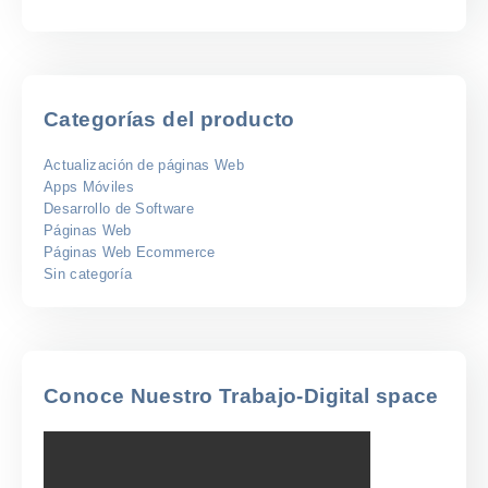
$208
precios:
hasta
desde
$2.500
$266
hasta
$3.200
Categorías del producto
Actualización de páginas Web
Apps Móviles
Desarrollo de Software
Páginas Web
Páginas Web Ecommerce
Sin categoría
Conoce Nuestro Trabajo-Digital space