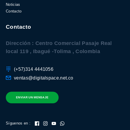
Noticias
Contacto
Contacto
Dirección : Centro Comercial Pasaje Real
local 119 , Ibagué -Tolima , Colombia
(+57)314 4441056
ventas@digitalspace.net.co
ENVIAR UN MENSAJE
Síguenos en :