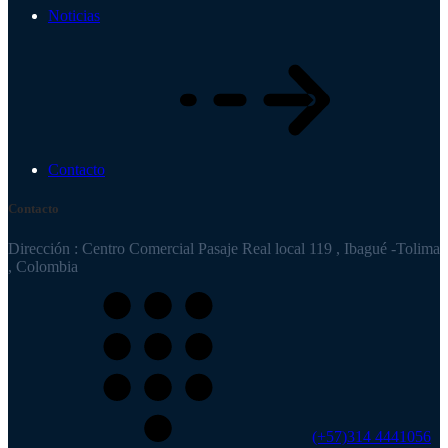
Noticias
Contacto
Contacto
Dirección : Centro Comercial Pasaje Real local 119 , Ibagué -Tolima
, Colombia
(+57)314 4441056