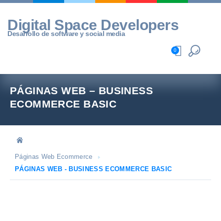
Skip
to
Digital Space Developers
content
Desarrollo de software y social media
0
PÁGINAS WEB – BUSINESS
ECOMMERCE BASIC
Páginas Web Ecommerce
PÁGINAS WEB - BUSINESS ECOMMERCE BASIC