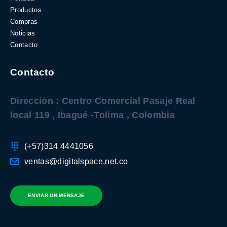
Productos
Compras
Noticias
Contacto
Contacto
Dirección : Centro Comercial Pasaje Real
local 119 , Ibagué -Tolima , Colombia
(+57)314 4441056
ventas@digitalspace.net.co
ENVIAR UN MENSAJE