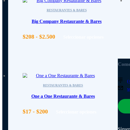
RESTAURANTES & BARES
Big Company Restaurante & Bares
Rango
$
208
-
$
2.500
Seleccionar opciones
de
precios:
desde
$208
Comer
hasta
$2.500
(
RESTAURANTES & BARES
v
One a One Restaurante & Bares
Rango
$
17
-
$
200
Seleccionar opciones
de
precios:
desde
Síguen