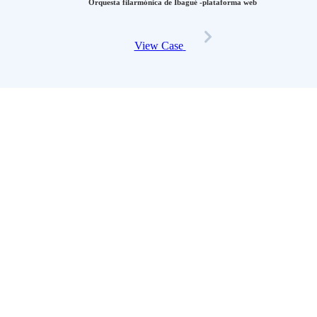
Orquesta filarmónica de Ibagué -plataforma web
View Case