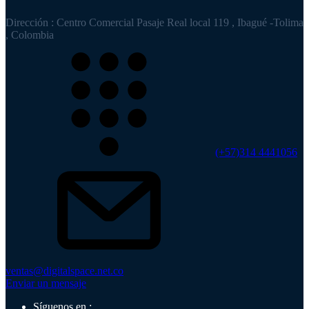
Dirección : Centro Comercial Pasaje Real local 119 , Ibagué -Tolima
, Colombia
(+57)314 4441056
ventas@digitalspace.net.co
Enviar un mensaje
Síguenos en :