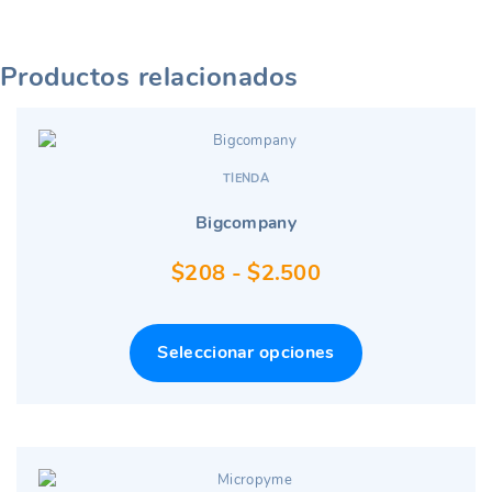
Productos relacionados
TIENDA
Bigcompany
Rango
$
208
-
$
2.500
de
precios:
Seleccionar opciones
desde
$208
hasta
$2.500