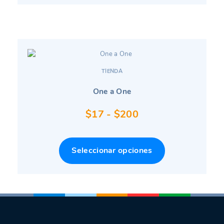
$208
hasta
$2.500
TIENDA
One a One
Rango
$
17
-
$
200
de
precios:
Seleccionar opciones
desde
$17
hasta
$200