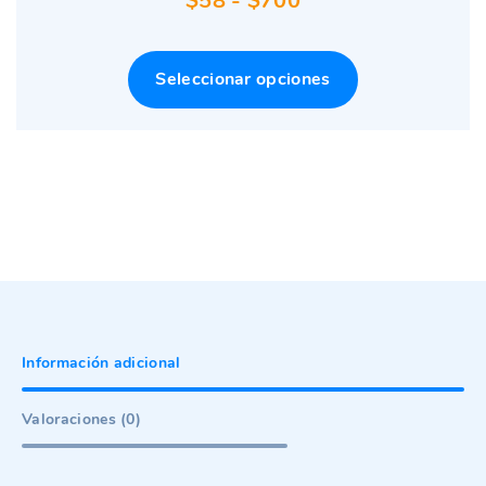
$
58
-
$
700
de
precios:
Seleccionar opciones
desde
$58
hasta
$700
Información adicional
Valoraciones (0)