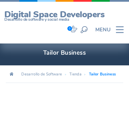
Skip
to
Digital Space Developers
content
Desarrollo de software y social media
MENU
0
Tailor Business
Desarrollo de Software
Tienda
Tailor Business