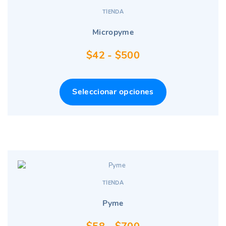
TIENDA
Micropyme
Rango
$
42
-
$
500
de
precios:
Seleccionar opciones
desde
$42
hasta
$500
TIENDA
Pyme
Rango