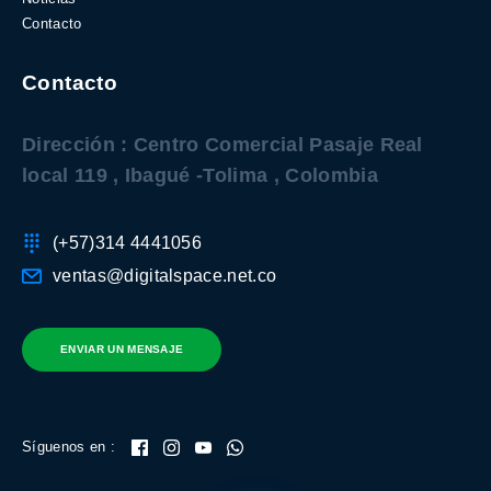
Contacto
Contacto
Dirección : Centro Comercial Pasaje Real
local 119 , Ibagué -Tolima , Colombia
(+57)314 4441056
ventas@digitalspace.net.co
ENVIAR UN MENSAJE
Síguenos en :