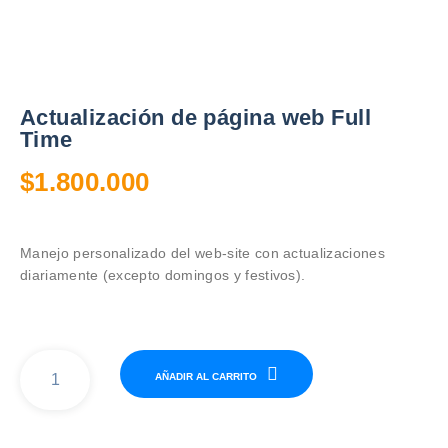
Actualización de página web Full
Time
$
1.800.000
Manejo personalizado del web-site con actualizaciones
diariamente (excepto domingos y festivos).
Actualización
AÑADIR AL CARRITO
de
página
web