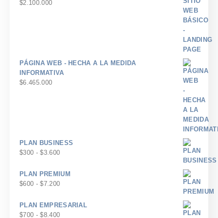
$
2.100.000
PÁGINA WEB - HECHA A LA MEDIDA
INFORMATIVA
$
6.465.000
PLAN BUSINESS
Rango
$
300
-
$
3.600
de
precios:
PLAN PREMIUM
desde
Rango
$
600
-
$
7.200
$300
de
hasta
precios:
PLAN EMPRESARIAL
$3.600
desde
Rango
$
700
-
$
8.400