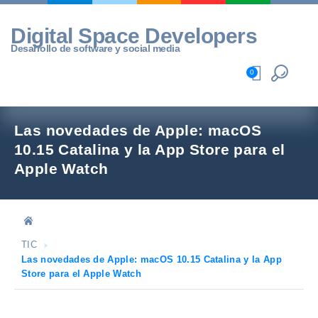
Skip
to
Digital Space Developers
content
Desarrollo de software y social media
0
Las novedades de Apple: macOS
10.15 Catalina y la App Store para el
Apple Watch
TIC
Las novedades de Apple: macOS 10.15 Catalina y la App
Store para el Apple Watch