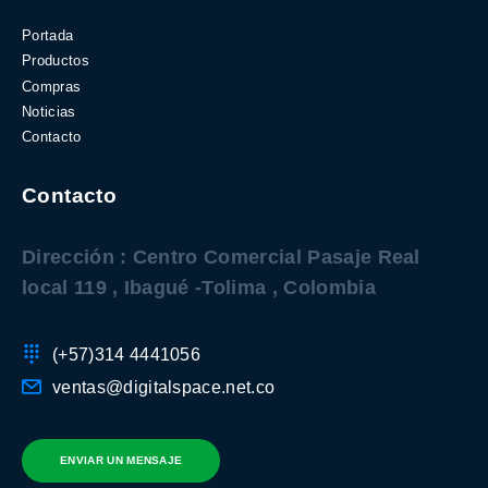
Portada
Productos
Compras
Noticias
Contacto
Contacto
Dirección : Centro Comercial Pasaje Real
local 119 , Ibagué -Tolima , Colombia
(+57)314 4441056
ventas@digitalspace.net.co
ENVIAR UN MENSAJE