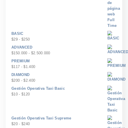
BASIC
Rango
$
29
-
$
250
de
ADVANCED
precios:
Rango
$
150.000
-
$
2.500.000
desde
de
PREMIUM
$29
precios:
Rango
$
117
-
$
1.400
hasta
desde
de
$250
DIAMOND
$150.000
precios:
Rango
$
200
-
$
2.400
hasta
desde
de
$2.500.000
Gestión Operativa Taxi Basic
$117
precios:
Rango
$
10
-
$
120
hasta
desde
de
$1.400
$200
precios:
hasta
desde
$2.400
$10
Gestión Operativa Taxi Supreme
hasta
Rango
$
20
-
$
240