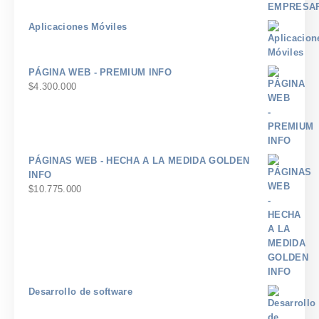
$600
de
hasta
precios:
Aplicaciones Móviles
$7.200
desde
$700
hasta
PÁGINA WEB - PREMIUM INFO
$8.400
$
4.300.000
PÁGINAS WEB - HECHA A LA MEDIDA GOLDEN
INFO
$
10.775.000
Desarrollo de software