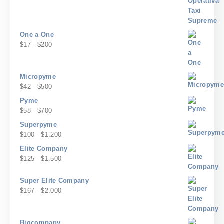
$120
de
precios:
desde
$20
One a One
hasta
Rango
$
17
-
$
200
$240
de
precios:
desde
Micropyme
$17
Rango
$
42
-
$
500
hasta
de
Pyme
$200
precios:
Rango
$
58
-
$
700
desde
de
Superpyme
$42
precios:
Rango
$
100
-
$
1.200
hasta
desde
de
$500
Elite Company
$58
precios:
Rango
$
125
-
$
1.500
hasta
desde
de
$700
$100
precios:
Super Elite Company
hasta
desde
Rango
$
167
-
$
2.000
$1.200
$125
de
hasta
precios:
$1.500
desde
Bigcompany