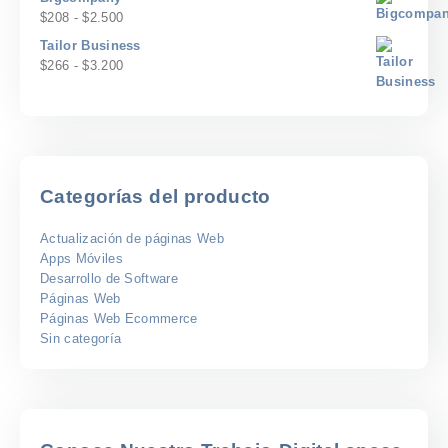
$167
Rango
$
208
-
$
2.500
hasta
de
Tailor Business
$2.000
precios:
Rango
$
266
-
$
3.200
desde
de
$208
precios:
hasta
desde
$2.500
$266
hasta
$3.200
Categorías del producto
Actualización de páginas Web
Apps Móviles
Desarrollo de Software
Páginas Web
Páginas Web Ecommerce
Sin categoría