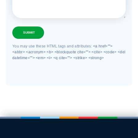
SUBMIT
You may use these HTML tags and attributes:
<a href="">
<abbr> <acronym> <b> <blockquote cite=""> <cite> <code> <del
datetime=""> <em> <i> <q cite=""> <strike> <strong>