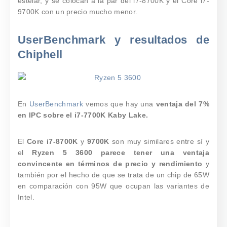
estelar, y se colocan a la par del i7-8700K y el Core i7-
9700K con un precio mucho menor.
UserBenchmark y resultados de
Chiphell
En
UserBenchmark
vemos que hay una
ventaja del 7%
en IPC sobre el i7-7700K Kaby Lake.
El
Core i7-8700K
y
9700K
son muy similares entre sí y
el
Ryzen 5 3600 parece tener una ventaja
convincente en términos de precio y rendimiento
y
también por el hecho de que se trata de un chip de 65W
en comparación con 95W que ocupan las variantes de
Intel.