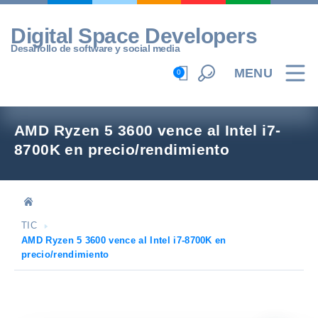
Skip
to
Digital Space Developers
content
Desarrollo de software y social media
MENU
0
AMD Ryzen 5 3600 vence al Intel i7-
8700K en precio/rendimiento
TIC
AMD Ryzen 5 3600 vence al Intel i7-8700K en
precio/rendimiento