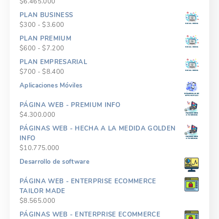
$
6.465.000
PLAN BUSINESS
Rango
$
300
-
$
3.600
de
PLAN PREMIUM
precios:
Rango
$
600
-
$
7.200
desde
de
PLAN EMPRESARIAL
$300
precios:
Rango
$
700
-
$
8.400
hasta
desde
de
$3.600
Aplicaciones Móviles
$600
precios:
hasta
desde
PÁGINA WEB - PREMIUM INFO
$7.200
$700
$
4.300.000
hasta
PÁGINAS WEB - HECHA A LA MEDIDA GOLDEN
$8.400
INFO
$
10.775.000
Desarrollo de software
PÁGINA WEB - ENTERPRISE ECOMMERCE
TAILOR MADE
$
8.565.000
PÁGINAS WEB - ENTERPRISE ECOMMERCE