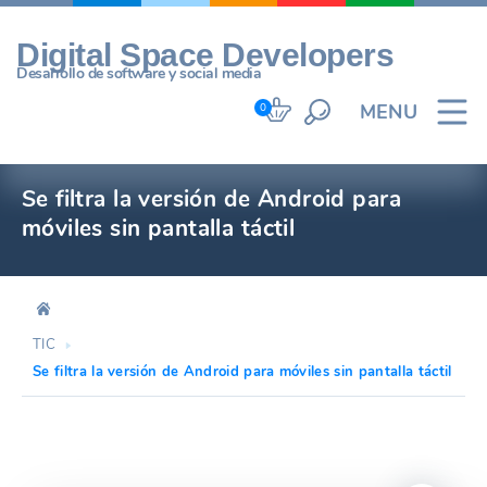
Skip
to
Digital Space Developers
content
Desarrollo de software y social media
MENU
0
Se filtra la versión de Android para
móviles sin pantalla táctil
TIC
Se filtra la versión de Android para móviles sin pantalla táctil