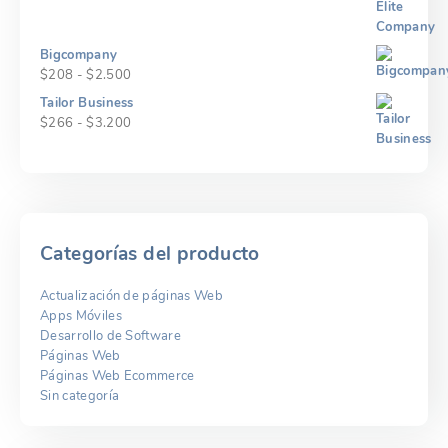
$125
de
hasta
precios:
$1.500
desde
Bigcompany
$167
Rango
$
208
-
$
2.500
hasta
de
Tailor Business
$2.000
precios:
Rango
$
266
-
$
3.200
desde
de
$208
precios:
hasta
desde
$2.500
$266
hasta
$3.200
Categorías del producto
Actualización de páginas Web
Apps Móviles
Desarrollo de Software
Páginas Web
Páginas Web Ecommerce
Sin categoría