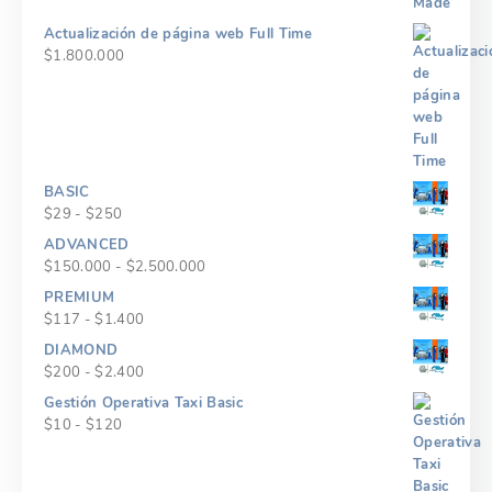
Actualización de página web Full Time
$
1.800.000
BASIC
Rango
$
29
-
$
250
de
ADVANCED
precios:
Rango
$
150.000
-
$
2.500.000
desde
de
PREMIUM
$29
precios:
Rango
$
117
-
$
1.400
hasta
desde
de
$250
DIAMOND
$150.000
precios:
Rango
$
200
-
$
2.400
hasta
desde
de
$2.500.000
Gestión Operativa Taxi Basic
$117
precios:
Rango
$
10
-
$
120
hasta
desde
de
$1.400
$200
precios:
hasta
desde