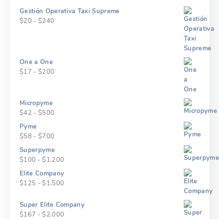
$2.400
$10
Gestión Operativa Taxi Supreme
hasta
Rango
$
20
-
$
240
$120
de
precios:
desde
$20
One a One
hasta
Rango
$
17
-
$
200
$240
de
precios:
desde
Micropyme
$17
Rango
$
42
-
$
500
hasta
de
Pyme
$200
precios:
Rango
$
58
-
$
700
desde
de
Superpyme
$42
precios:
Rango
$
100
-
$
1.200
hasta
desde
de
$500
Elite Company
$58
precios:
Rango
$
125
-
$
1.500
hasta
desde
de
$700
$100
precios:
Super Elite Company
hasta
desde
Rango
$
167
-
$
2.000
$1.200