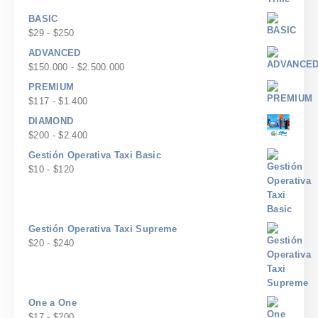
BASIC
Rango
$
29
-
$
250
de
ADVANCED
precios:
Rango
$
150.000
-
$
2.500.000
desde
de
PREMIUM
$29
precios:
Rango
$
117
-
$
1.400
hasta
desde
de
$250
DIAMOND
$150.000
precios:
Rango
$
200
-
$
2.400
hasta
desde
de
$2.500.000
Gestión Operativa Taxi Basic
$117
precios:
Rango
$
10
-
$
120
hasta
desde
de
$1.400
$200
precios:
hasta
desde
$2.400
$10
Gestión Operativa Taxi Supreme
hasta
Rango
$
20
-
$
240
$120
de
precios:
desde
$20
One a One
hasta
Rango
$
17
-
$
200