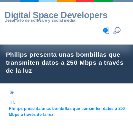
Skip
to
Digital Space Developers
content
Desarrollo de software y social media
0
Philips presenta unas bombillas que
transmiten datos a 250 Mbps a través
de la luz
TIC
Philips presenta unas bombillas que transmiten datos a 250
Mbps a través de la luz