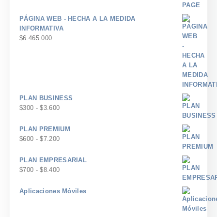
PÁGINA WEB - HECHA A LA MEDIDA
INFORMATIVA
$
6.465.000
PLAN BUSINESS
Rango
$
300
-
$
3.600
de
precios:
PLAN PREMIUM
desde
Rango
$
600
-
$
7.200
$300
de
hasta
precios:
PLAN EMPRESARIAL
$3.600
desde
Rango
$
700
-
$
8.400
$600
de
hasta
precios:
Aplicaciones Móviles
$7.200
desde
$700