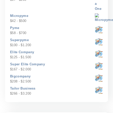
$240
de
precios:
desde
Micropyme
$17
Rango
$
42
-
$
500
hasta
de
Pyme
$200
precios:
Rango
$
58
-
$
700
desde
de
Superpyme
$42
precios:
Rango
$
100
-
$
1.200
hasta
desde
de
$500
Elite Company
$58
precios:
Rango
$
125
-
$
1.500
hasta
desde
de
$700
Super Elite Company
$100
precios:
Rango
$
167
-
$
2.000
hasta
desde
de
$1.200
Bigcompany
$125
precios:
Rango
$
208
-
$
2.500
hasta
desde
de
$1.500
Tailor Business
$167
precios:
Rango
$
266
-
$
3.200
hasta
desde
de
$2.000
$208
precios:
hasta
desde
$2.500