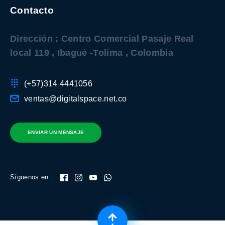
Contacto
Dirección : Centro Comercial Pasaje Real
local 119 , Ibagué -Tolima , Colombia
(+57)314 4441056
ventas@digitalspace.net.co
ENVIAR UN MENSAJE
Síguenos en :