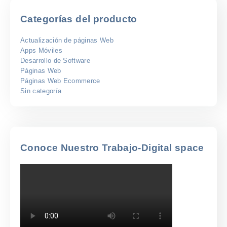
$266
hasta
Categorías del producto
$3.200
Actualización de páginas Web
Apps Móviles
Desarrollo de Software
Páginas Web
Páginas Web Ecommerce
Sin categoría
Conoce Nuestro Trabajo-Digital space