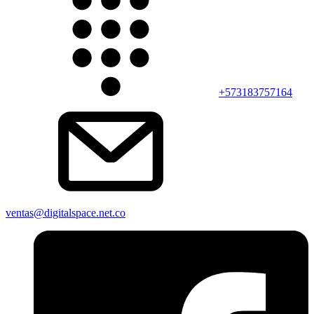
+573183757164
ventas@digitalspace.net.co