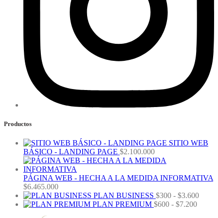
Productos
SITIO WEB
BÁSICO - LANDING PAGE
$
2.100.000
PÁGINA WEB - HECHA A LA MEDIDA INFORMATIVA
$
6.465.000
Rang
PLAN BUSINESS
$
300
-
$
3.600
Rango
de
PLAN PREMIUM
$
600
-
$
7.200
de
precio