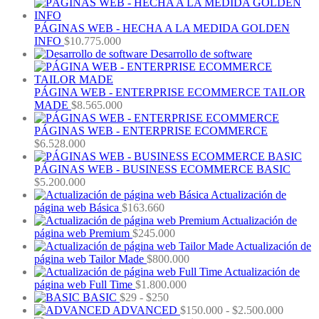
PÁGINAS WEB - HECHA A LA MEDIDA GOLDEN
INFO
$
10.775.000
Desarrollo de software
PÁGINA WEB - ENTERPRISE ECOMMERCE TAILOR
MADE
$
8.565.000
PÁGINAS WEB - ENTERPRISE ECOMMERCE
$
6.528.000
PÁGINAS WEB - BUSINESS ECOMMERCE BASIC
$
5.200.000
Actualización de
página web Básica
$
163.660
Actualización de
página web Premium
$
245.000
Actualización de
página web Tailor Made
$
800.000
Actualización de
página web Full Time
$
1.800.000
Rango
BASIC
$
29
-
$
250
de
Rango
ADVANCED
$
150.000
-
$
2.500.000