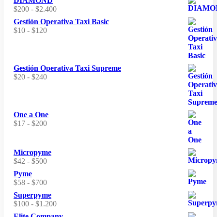
DIAMOND
$150.000
precios:
Rango
$
200
-
$
2.400
hasta
desde
de
$2.500.000
Gestión Operativa Taxi Basic
$117
precios:
Rango
$
10
-
$
120
hasta
desde
de
$1.400
$200
precios:
hasta
desde
$2.400
$10
Gestión Operativa Taxi Supreme
hasta
Rango
$
20
-
$
240
$120
de
precios:
desde
$20
One a One
hasta
Rango
$
17
-
$
200
$240
de
precios:
desde
Micropyme
$17
Rango
$
42
-
$
500
hasta
de
Pyme
$200
precios:
Rango
$
58
-
$
700
desde
de
Superpyme
$42
precios:
Rango
$
100
-
$
1.200
hasta
desde
de
$500
Elite Company
$58