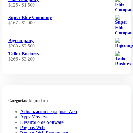
precios:
Rango
$
125
-
$
1.500
hasta
desde
de
$700
$100
precios:
Super Elite Company
hasta
desde
Rango
$
167
-
$
2.000
$1.200
$125
de
hasta
precios:
$1.500
desde
Bigcompany
$167
Rango
$
208
-
$
2.500
hasta
de
Tailor Business
$2.000
precios:
Rango
$
266
-
$
3.200
desde
de
$208
precios:
hasta
desde
$2.500
$266
hasta
$3.200
Categorías del producto
Actualización de páginas Web
Apps Móviles
Desarrollo de Software
Páginas Web
Páginas Web Ecommerce