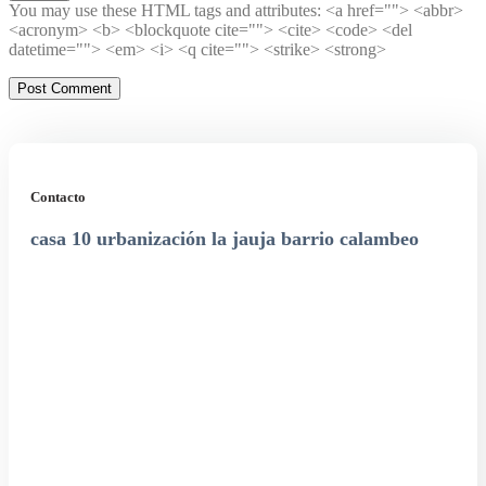
You may use these HTML tags and attributes:
<a href=""> <abbr>
<acronym> <b> <blockquote cite=""> <cite> <code> <del
datetime=""> <em> <i> <q cite=""> <strike> <strong>
Contacto
casa 10 urbanización la jauja barrio calambeo