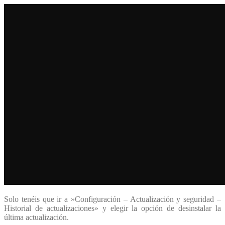
Solo tenéis que ir a »Configuración – Actualización y seguridad –
Historial de actualizaciones» y elegir la opción de desinstalar la
última actualización.