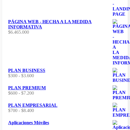
PÁGINA WEB - HECHA A LA MEDIDA
INFORMATIVA
$
6.465.000
PLAN BUSINESS
Rango
$
300
-
$
3.600
de
precios:
PLAN PREMIUM
desde
Rango
$
600
-
$
7.200
$300
de
hasta
precios:
PLAN EMPRESARIAL
$3.600
desde
Rango
$
700
-
$
8.400
$600
de
hasta
precios:
Aplicaciones Móviles
$7.200
desde