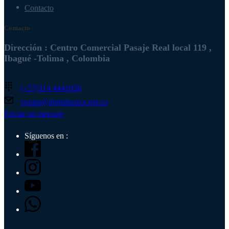
Contacto
Contacto
Dirección : Centro Comercial Pasaje Real local 119 ,
Ibagué -Tolima , Colombia
(+57)314 4441056
ventas@digitalspace.net.co
Enviar un mensaje
Síguenos en :