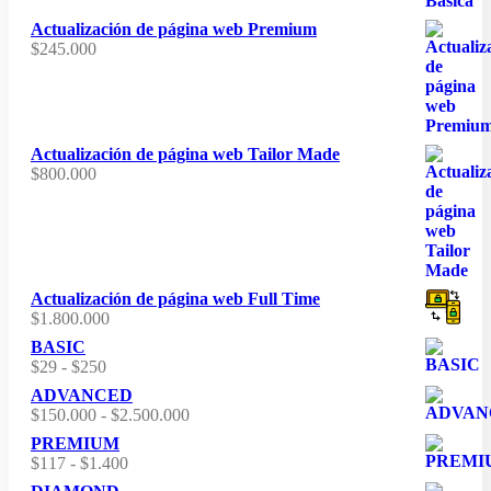
Actualización de página web Premium
$
245.000
Actualización de página web Tailor Made
$
800.000
Actualización de página web Full Time
$
1.800.000
BASIC
Rango
$
29
-
$
250
de
ADVANCED
precios:
Rango
$
150.000
-
$
2.500.000
desde
de
PREMIUM
$29
precios:
Rango
$
117
-
$
1.400
hasta
desde
de
$250