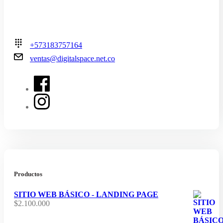
+573183757164
ventas@digitalspace.net.co
Productos
SITIO WEB BÁSICO - LANDING PAGE
$
2.100.000