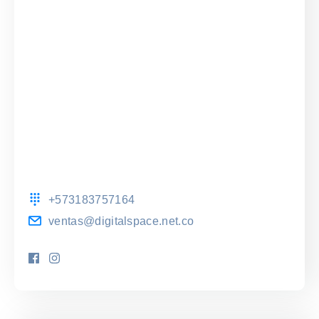
+573183757164
ventas@digitalspace.net.co