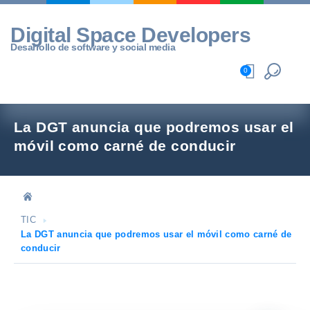
Skip
to
Digital Space Developers
content
Desarrollo de software y social media
0
La DGT anuncia que podremos usar el
móvil como carné de conducir
TIC
La DGT anuncia que podremos usar el móvil como carné de
conducir