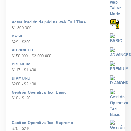
Actualización de página web Full Time
$
1.800.000
BASIC
Rango
$
29
-
$
250
de
ADVANCED
precios:
Rango
$
150.000
-
$
2.500.000
desde
de
PREMIUM
$29
precios:
Rango
$
117
-
$
1.400
hasta
desde
de
$250
DIAMOND
$150.000
precios:
Rango
$
200
-
$
2.400
hasta
desde
de
$2.500.000
Gestión Operativa Taxi Basic
$117
precios:
Rango
$
10
-
$
120
hasta
desde
de
$1.400
$200
precios:
hasta
desde
$2.400
$10
Gestión Operativa Taxi Supreme
hasta
Rango
$
20
-
$
240