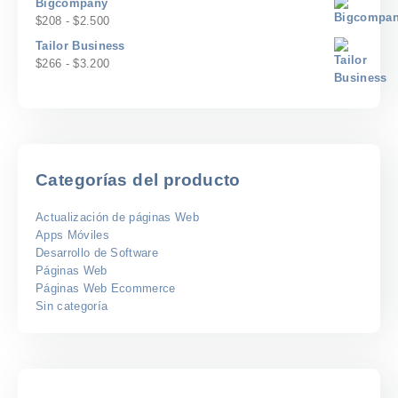
Bigcompany
$167
Rango
$
208
-
$
2.500
hasta
de
Tailor Business
$2.000
precios:
Rango
$
266
-
$
3.200
desde
de
$208
precios:
hasta
desde
$2.500
$266
hasta
$3.200
Categorías del producto
Actualización de páginas Web
Apps Móviles
Desarrollo de Software
Páginas Web
Páginas Web Ecommerce
Sin categoría