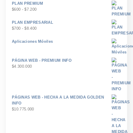
precios:
PLAN PREMIUM
desde
Rango
$
600
-
$
7.200
$300
de
hasta
precios:
PLAN EMPRESARIAL
$3.600
desde
Rango
$
700
-
$
8.400
$600
de
hasta
precios:
Aplicaciones Móviles
$7.200
desde
$700
hasta
PÁGINA WEB - PREMIUM INFO
$8.400
$
4.300.000
PÁGINAS WEB - HECHA A LA MEDIDA GOLDEN
INFO
$
10.775.000