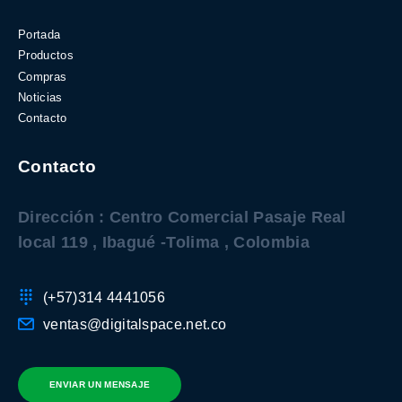
Portada
Productos
Compras
Noticias
Contacto
Contacto
Dirección : Centro Comercial Pasaje Real
local 119 , Ibagué -Tolima , Colombia
(+57)314 4441056
ventas@digitalspace.net.co
ENVIAR UN MENSAJE