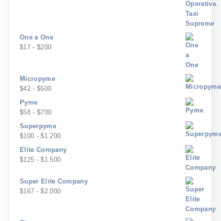
$120
de
precios:
desde
$20
One a One
hasta
Rango
$
17
-
$
200
$240
de
precios:
desde
Micropyme
$17
Rango
$
42
-
$
500
hasta
de
Pyme
$200
precios:
Rango
$
58
-
$
700
desde
de
Superpyme
$42
precios:
Rango
$
100
-
$
1.200
hasta
desde
de
$500
Elite Company
$58
precios:
Rango
$
125
-
$
1.500
hasta
desde
de
$700
$100
precios:
Super Elite Company
hasta
desde
Rango
$
167
-
$
2.000
$1.200
$125
de
hasta
precios:
$1.500
desde