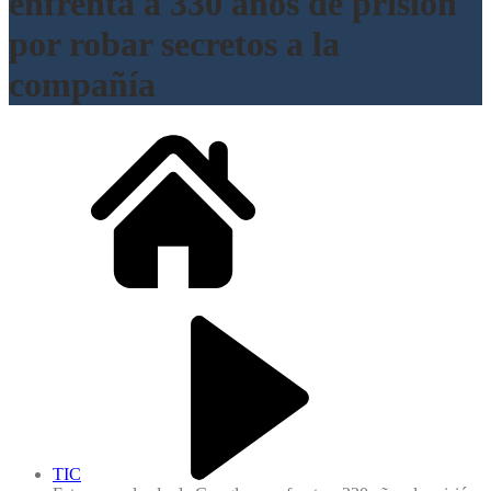
enfrenta a 330 años de prisión
por robar secretos a la
compañía
TIC