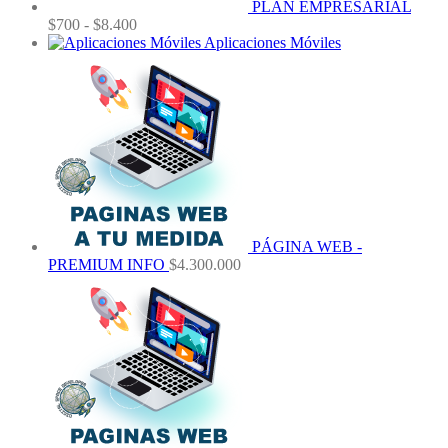
PLAN EMPRESARIAL
Rango
$
700
-
$
8.400
de
Aplicaciones Móviles
precios:
desde
$700
hasta
$8.400
PÁGINA WEB -
PREMIUM INFO
$
4.300.000