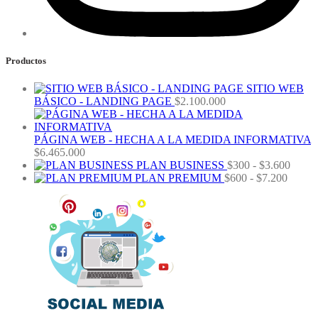
Productos
SITIO WEB
BÁSICO - LANDING PAGE
$
2.100.000
PÁGINA WEB - HECHA A LA MEDIDA INFORMATIVA
$
6.465.000
Rang
PLAN BUSINESS
$
300
-
$
3.600
Rango
de
PLAN PREMIUM
$
600
-
$
7.200
de
precio
precios
desde
desde
$300
$600
hasta
hasta
$3.60
$7.200