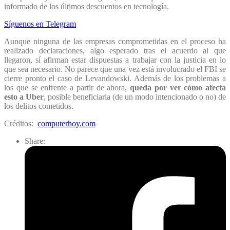
informado de los últimos descuentos en tecnología.
Síguenos en Telegram
Aunque ninguna de las empresas comprometidas en el proceso ha
realizado declaraciones, algo esperado tras el acuerdo al que
llegaron, sí afirman estar dispuestas a trabajar con la justicia en lo
que sea necesario. No parece que una vez está involucrado el FBI se
cierre pronto el caso de Levandowski. Además de los problemas a
los que se enfrente a partir de ahora,
queda por ver cómo afecta
esto a Uber
, posible beneficiaria (de un modo intencionado o no) de
los delitos cometidos.
Créditos:
computerhoy.com
Share: