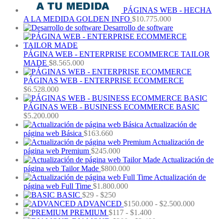
PÁGINAS WEB - HECHA
A LA MEDIDA GOLDEN INFO
$
10.775.000
Desarrollo de software
PÁGINA WEB - ENTERPRISE ECOMMERCE TAILOR
MADE
$
8.565.000
PÁGINAS WEB - ENTERPRISE ECOMMERCE
$
6.528.000
PÁGINAS WEB - BUSINESS ECOMMERCE BASIC
$
5.200.000
Actualización de
página web Básica
$
163.660
Actualización de
página web Premium
$
245.000
Actualización de
página web Tailor Made
$
800.000
Actualización de
página web Full Time
$
1.800.000
Rango
BASIC
$
29
-
$
250
de
Rango
ADVANCED
$
150.000
-
$
2.500.000
precios:
Rango
de
PREMIUM
$
117
-
$
1.400