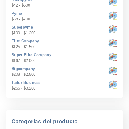
$17
Rango
$
42
-
$
500
hasta
de
Pyme
$200
precios:
Rango
$
58
-
$
700
desde
de
Superpyme
$42
precios:
Rango
$
100
-
$
1.200
hasta
desde
de
$500
Elite Company
$58
precios:
Rango
$
125
-
$
1.500
hasta
desde
de
$700
Super Elite Company
$100
precios:
Rango
$
167
-
$
2.000
hasta
desde
de
$1.200
Bigcompany
$125
precios:
Rango
$
208
-
$
2.500
hasta
desde
de
$1.500
Tailor Business
$167
precios:
Rango
$
266
-
$
3.200
hasta
desde
de
$2.000
$208
precios:
hasta
desde
$2.500
$266
hasta
Categorías del producto
$3.200