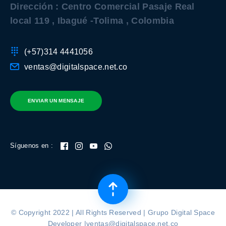
Dirección : Centro Comercial Pasaje Real
local 119 , Ibagué -Tolima , Colombia
(+57)314 4441056
ventas@digitalspace.net.co
ENVIAR UN MENSAJE
Síguenos en :
© Copyright 2022 | All Rights Reserved | Grupo Digital Space
Developer |ventas@digitalspace.net.co