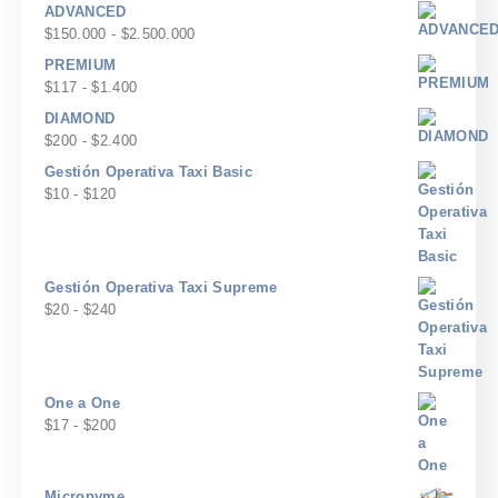
de
ADVANCED
precios:
Rango
$
150.000
-
$
2.500.000
desde
de
PREMIUM
$29
precios:
Rango
$
117
-
$
1.400
hasta
desde
de
$250
DIAMOND
$150.000
precios:
Rango
$
200
-
$
2.400
hasta
desde
de
$2.500.000
Gestión Operativa Taxi Basic
$117
precios:
Rango
$
10
-
$
120
hasta
desde
de
$1.400
$200
precios:
hasta
desde
$2.400
$10
Gestión Operativa Taxi Supreme
hasta
Rango
$
20
-
$
240
$120
de
precios:
desde
$20
One a One
hasta
Rango
$
17
-
$
200
$240
de
precios:
desde
Micropyme