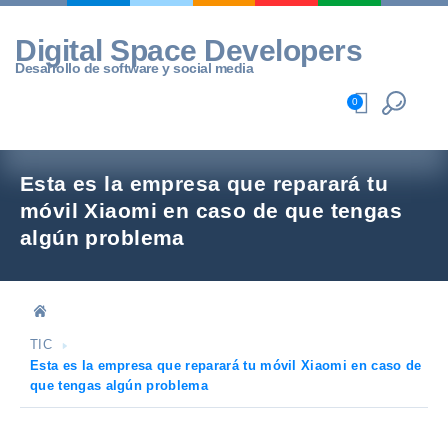
Skip
to
Digital Space Developers
content
Desarrollo de software y social media
0
Esta es la empresa que reparará tu
móvil Xiaomi en caso de que tengas
algún problema
TIC
Esta es la empresa que reparará tu móvil Xiaomi en caso de
que tengas algún problema