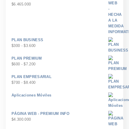
$
6.465.000
PLAN BUSINESS
Rango
$
300
-
$
3.600
de
precios:
PLAN PREMIUM
desde
Rango
$
600
-
$
7.200
$300
de
hasta
precios:
PLAN EMPRESARIAL
$3.600
desde
Rango
$
700
-
$
8.400
$600
de
hasta
precios:
Aplicaciones Móviles
$7.200
desde
$700
hasta
PÁGINA WEB - PREMIUM INFO
$8.400
$
4.300.000