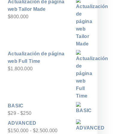
Actualización de página
web Tailor Made
$
800.000
Actualización de página
web Full Time
$
1.800.000
BASIC
Rango
$
29
-
$
250
de
ADVANCED
precios:
Rango
$
150.000
-
$
2.500.000