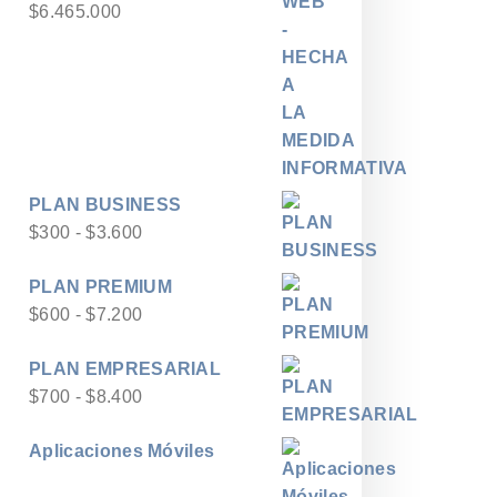
$
6.465.000
PLAN BUSINESS
Rango
$
300
-
$
3.600
de
PLAN PREMIUM
precios:
Rango
$
600
-
$
7.200
desde
de
$300
PLAN EMPRESARIAL
precios:
hasta
Rango
$
700
-
$
8.400
desde
$3.600
de
$600
Aplicaciones Móviles
precios:
hasta
desde
$7.200