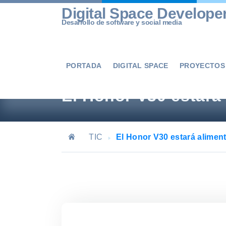
Skip
Digital Space Develope
to
Desarrollo de software y social media
content
PORTADA
DIGITAL SPACE
PROYECTOS
El Honor V30 estará
TIC
El Honor V30 estará alimen