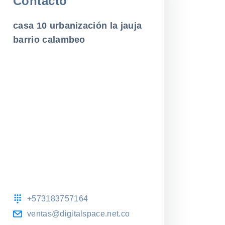
Contacto
casa 10 urbanización la jauja
barrio calambeo
+573183757164
ventas@digitalspace.net.co