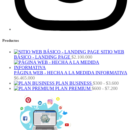
Productos
SITIO WEB
BÁSICO - LANDING PAGE
$
2.100.000
PÁGINA WEB - HECHA A LA MEDIDA INFORMATIVA
$
6.465.000
Rang
PLAN BUSINESS
$
300
-
$
3.600
Rango
de
PLAN PREMIUM
$
600
-
$
7.200
de
precio
precios
desde
desde
$300
$600
hasta
hasta
$3.60
$7.200