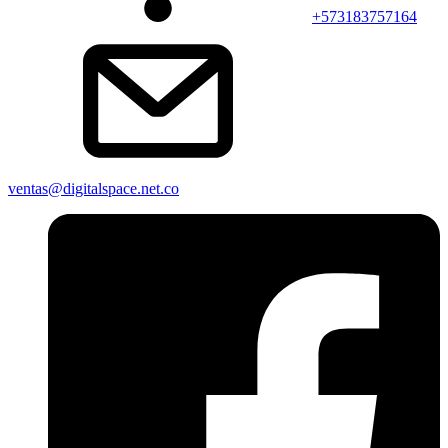
+573183757164
ventas@digitalspace.net.co