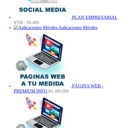
PLAN EMPRESARIAL
Rango
$
700
-
$
8.400
de
Aplicaciones Móviles
precios:
desde
$700
hasta
$8.400
PÁGINA WEB -
PREMIUM INFO
$
4.300.000