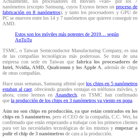
Actualmente, los procesadores en móviles »van» por los 7
nanómetros (excepto Samsung, cuyos Exynos tienen un
proceso de
fabricación en 8 nanómetros
), y tanto los procesadores y GPU de
PC se mueven entre los 14 y 7 nanómetros que quieren conseguir en
AMD.
Estos son los móviles más potentes de 2019… según
AnTuTu
TSMC, o Taiwan Semiconductor Manufacturing Company, es una
de las compañías tecnológicas más poderosas. Se trata de una
empresa con sede en Taiwan que
fabrica los procesadores de
Intel, Nvidia, AMD, Qualcomm y los Apple A
, además de chips
de otras compañías.
Hace unas semanas, Samsung afirmó que
los chips en 5 nanómetros
estaban al caer
, ofreciendo grandes ventajas en teléfonos móviles, y
ahora, como leemos en
Anandtech
, en TSMC han confirmado
que
la producción de los chips en 3 nanómetros va viento en popa
.
Aún no son chips en producción, ya que están centrados en los
chips en 5 nanómetros
, pero el CEO de la compañía, C.C. Wei, ha
confirmado que están empezando a trabajar con los primeros clientes
para ver las necesidades tecnológicas de los mismos y
empezar a
pulir el chip de 3 nanómetros
de cara a la producción.