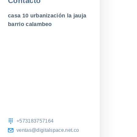
Contacto
casa 10 urbanización la jauja
barrio calambeo
+573183757164
ventas@digitalspace.net.co