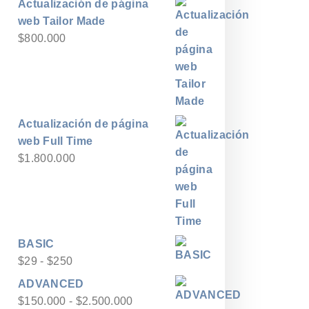
Actualización de página
web Tailor Made
$
800.000
Actualización de página
web Full Time
$
1.800.000
BASIC
Rango
$
29
-
$
250
de
ADVANCED
precios:
Rango
$
150.000
-
$
2.500.000