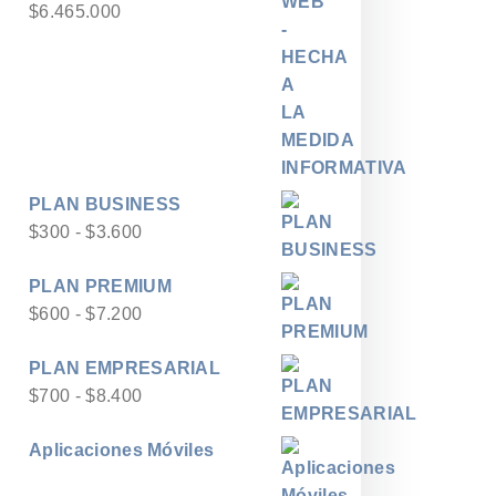
$
6.465.000
PLAN BUSINESS
Rango
$
300
-
$
3.600
de
PLAN PREMIUM
precios:
Rango
$
600
-
$
7.200
desde
de
$300
PLAN EMPRESARIAL
precios:
hasta
Rango
$
700
-
$
8.400
desde
$3.600
de
$600
Aplicaciones Móviles
precios:
hasta
desde
$7.200