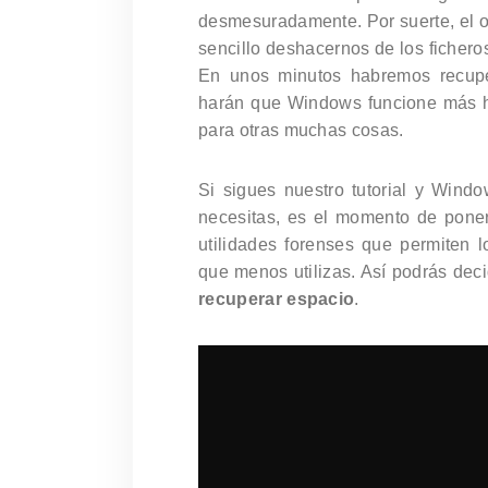
desmesuradamente. Por suerte, el o
sencillo deshacernos de los fichero
En unos minutos habremos recup
harán que Windows funcione más h
para otras muchas cosas.
Si sigues nuestro tutorial y Wind
necesitas, es el momento de pone
utilidades forenses que permiten l
que menos utilizas. Así podrás dec
recuperar espacio
.