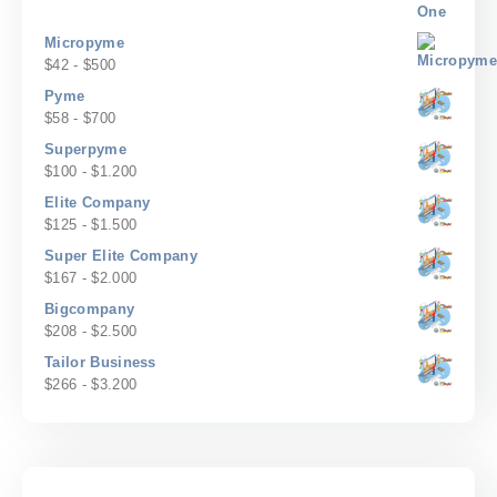
precios:
desde
Micropyme
$17
Rango
$
42
-
$
500
hasta
de
Pyme
$200
precios:
Rango
$
58
-
$
700
desde
de
Superpyme
$42
precios:
Rango
$
100
-
$
1.200
hasta
desde
de
$500
Elite Company
$58
precios:
Rango
$
125
-
$
1.500
hasta
desde
de
$700
Super Elite Company
$100
precios:
Rango
$
167
-
$
2.000
hasta
desde
de
$1.200
Bigcompany
$125
precios:
Rango
$
208
-
$
2.500
hasta
desde
de
$1.500
Tailor Business
$167
precios:
Rango
$
266
-
$
3.200
hasta
desde
de
$2.000
$208
precios:
hasta
desde
$2.500
$266
hasta