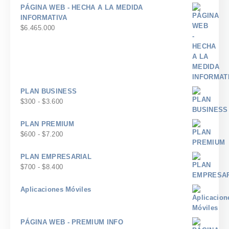
PÁGINA WEB - HECHA A LA MEDIDA
INFORMATIVA
$
6.465.000
PLAN BUSINESS
Rango
$
300
-
$
3.600
de
precios:
PLAN PREMIUM
desde
Rango
$
600
-
$
7.200
$300
de
hasta
precios:
PLAN EMPRESARIAL
$3.600
desde
Rango
$
700
-
$
8.400
$600
de
hasta
precios:
Aplicaciones Móviles
$7.200
desde
$700
hasta
PÁGINA WEB - PREMIUM INFO
$8.400