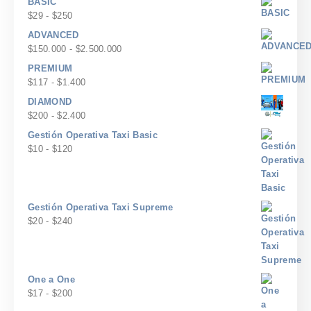
BASIC
Rango
$
29
-
$
250
de
ADVANCED
precios:
Rango
$
150.000
-
$
2.500.000
desde
de
PREMIUM
$29
precios:
Rango
$
117
-
$
1.400
hasta
desde
de
$250
DIAMOND
$150.000
precios:
Rango
$
200
-
$
2.400
hasta
desde
de
$2.500.000
Gestión Operativa Taxi Basic
$117
precios:
Rango
$
10
-
$
120
hasta
desde
de
$1.400
$200
precios:
hasta
desde
$2.400
$10
Gestión Operativa Taxi Supreme
hasta
Rango
$
20
-
$
240
$120
de
precios:
desde
$20
One a One
hasta
Rango
$
17
-
$
200
$240
de