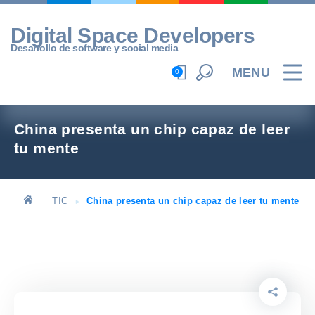
Skip
to
Digital Space Developers
content
Desarrollo de software y social media
MENU
0
China presenta un chip capaz de leer
tu mente
TIC
China presenta un chip capaz de leer tu mente