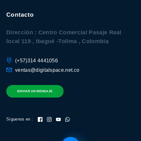
Contacto
Dirección : Centro Comercial Pasaje Real
local 119 , Ibagué -Tolima , Colombia
(+57)314 4441056
ventas@digitalspace.net.co
ENVIAR UN MENSAJE
Síguenos en :