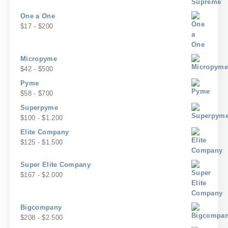
desde
$20
One a One
hasta
Rango
$
17
-
$
200
$240
de
precios:
desde
Micropyme
$17
Rango
$
42
-
$
500
hasta
de
Pyme
$200
precios:
Rango
$
58
-
$
700
desde
de
Superpyme
$42
precios:
Rango
$
100
-
$
1.200
hasta
desde
de
$500
Elite Company
$58
precios:
Rango
$
125
-
$
1.500
hasta
desde
de
$700
$100
precios:
Super Elite Company
hasta
desde
Rango
$
167
-
$
2.000
$1.200
$125
de
hasta
precios:
$1.500
desde
Bigcompany
$167
Rango
$
208
-
$
2.500
hasta
de