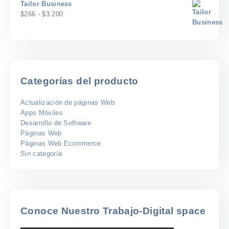
Tailor Business
$2.000
precios:
Rango
$
266
-
$
3.200
desde
de
$208
precios:
hasta
desde
$2.500
$266
hasta
$3.200
Categorías del producto
Actualización de páginas Web
Apps Móviles
Desarrollo de Software
Páginas Web
Páginas Web Ecommerce
Sin categoría
Conoce Nuestro Trabajo-Digital space