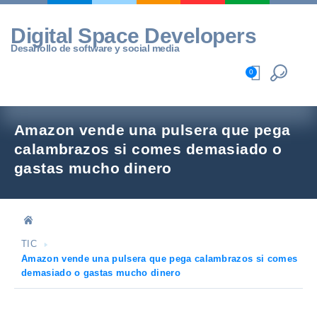
Skip
to
Digital Space Developers
content
Desarrollo de software y social media
0
Amazon vende una pulsera que pega
calambrazos si comes demasiado o
gastas mucho dinero
TIC
Amazon vende una pulsera que pega calambrazos si comes
demasiado o gastas mucho dinero