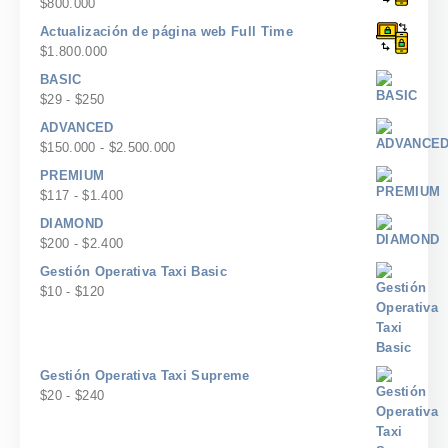
$
800.000
Actualización de página web Full Time
$
1.800.000
BASIC
Rango
$
29
-
$
250
de
ADVANCED
precios:
Rango
$
150.000
-
$
2.500.000
desde
de
PREMIUM
$29
precios:
Rango
$
117
-
$
1.400
hasta
desde
de
$250
DIAMOND
$150.000
precios:
Rango
$
200
-
$
2.400
hasta
desde
de
$2.500.000
Gestión Operativa Taxi Basic
$117
precios:
Rango
$
10
-
$
120
hasta
desde
de
$1.400
$200
precios:
hasta
desde
$2.400
$10
Gestión Operativa Taxi Supreme
hasta
Rango
$
20
-
$
240
$120
de
precios: