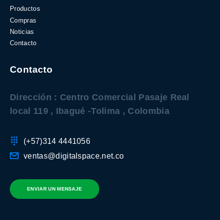
Productos
Compras
Noticias
Contacto
Contacto
Dirección : Centro Comercial Pasaje Real
local 119 , Ibagué -Tolima , Colombia
(+57)314 4441056
ventas@digitalspace.net.co
ENVIAR UN MENSAJE