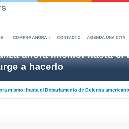
rs
OS
COMPRA AHORA
CONTACTO
AGENDA UNA CITA


ualiza ahora mismo: hasta e
rge a hacerlo
ahora mismo: hasta el Departamento de Defensa americano