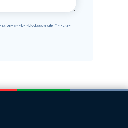
 <acronym> <b> <blockquote cite=""> <cite>