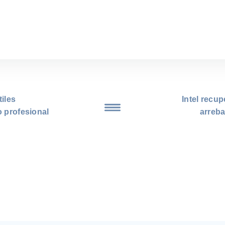
iles
Intel recup
 profesional
arreb