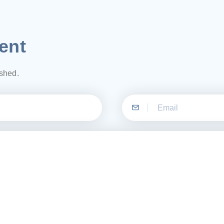
ent
ished.