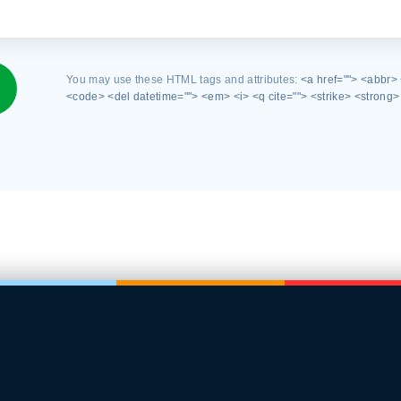
You may use these HTML tags and attributes:
<a href=""> <abbr>
<code> <del datetime=""> <em> <i> <q cite=""> <strike> <strong>