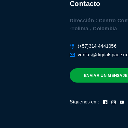
Contacto
Dirección : Centro Com
-Tolima , Colombia
(+57)314 4441056
ventas@digitalspace.ne
ENVIAR UN MENSAJE
Síguenos en :