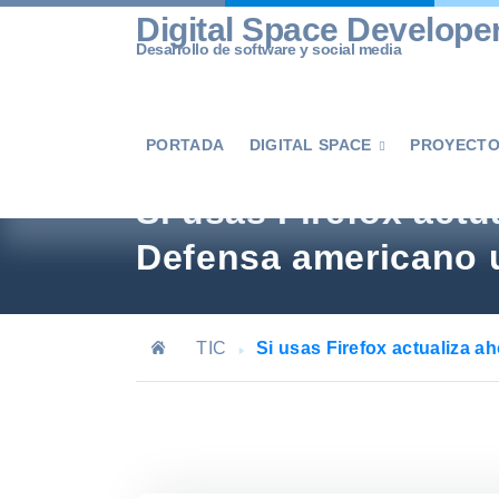
Skip
Digital Space Develope
to
Desarrollo de software y social media
content
PORTADA
DIGITAL SPACE
PROYECT

Si usas Firefox act
Defensa americano u
TIC
Si usas Firefox actualiza 