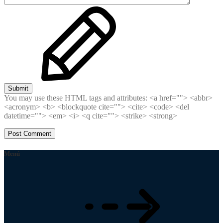
Submit
You may use these HTML tags and attributes:
<a href=""> <abbr>
<acronym> <b> <blockquote cite=""> <cite> <code> <del
datetime=""> <em> <i> <q cite=""> <strike> <strong>
Menú