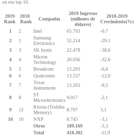
en ese top 10.
2019 Ingresos
2019
2018
2018-2019
Compañía
(millones de
Rank
Rank
Crecimiento(%)
dólares)
1
2
Intel
65.793
-0.7
Samsung
2
1
52.214
-29.1
Electronics
3
3
SK hynix
22.478
-38,0
Micron
4
4
20.056
-32,6
Technology
5
5
Broadcom
15.293
-6,0
6
6
Qualcomm
13.537
-12,0
Texas
7
7
13.203
-9,5
Instruments
ST
8
8
9.017
-2,1
Microelectronics
Kioxia (Toshiba
9
12
8.797
3,1
Memory)
10
10
NXP
8.745
-3,1
Otros
189.169
-3,3
Total
418.302
-11,9