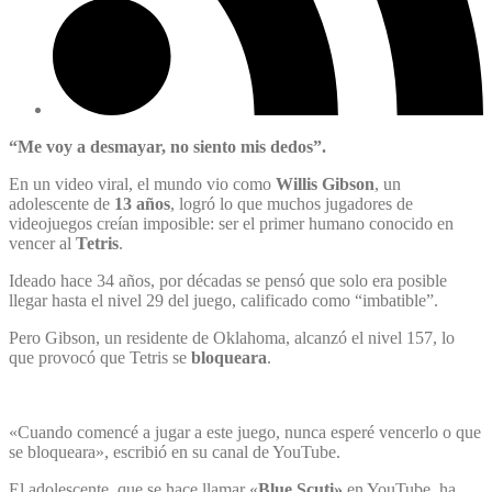
“Me voy a desmayar, no siento mis dedos”.
En un video viral, el mundo vio como
Willis Gibson
, un
adolescente de
13 años
, logró lo que muchos jugadores de
videojuegos creían imposible: ser el primer humano conocido en
vencer al
Tetris
.
Ideado hace 34 años, por décadas se pensó que solo era posible
llegar hasta el nivel 29 del juego, calificado como “imbatible”.
Pero Gibson, un residente de Oklahoma, alcanzó el nivel 157, lo
que provocó que Tetris se
bloqueara
.
«Cuando comencé a jugar a este juego, nunca esperé vencerlo o que
se bloqueara», escribió en su canal de YouTube.
El adolescente, que se hace llamar «
Blue Scuti»
en YouTube, ha