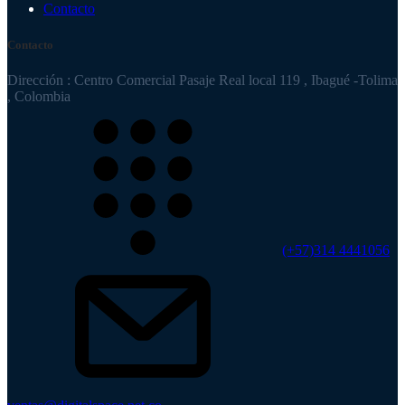
Contacto
Contacto
Dirección : Centro Comercial Pasaje Real local 119 , Ibagué -Tolima
, Colombia
(+57)314 4441056