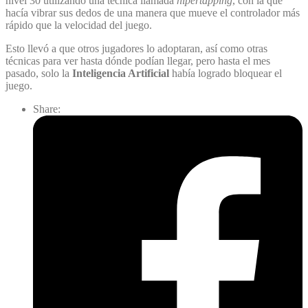
nivel 30 utilizando una técnica llamada
hipertapping
, con la que
hacía vibrar sus dedos de una manera que mueve el controlador más
rápido que la velocidad del juego.
Esto llevó a que otros jugadores lo adoptaran, así como otras
técnicas para ver hasta dónde podían llegar, pero hasta el mes
pasado, solo la
Inteligencia Artificial
había logrado bloquear el
juego.
Share: