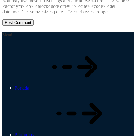
You may use these HTML tags and attributes:
<a href=""> <abbr>
<acronym> <b> <blockquote cite=""> <cite> <code> <del
datetime=""> <em> <i> <q cite=""> <strike> <strong>
Menú
Portada
Productos