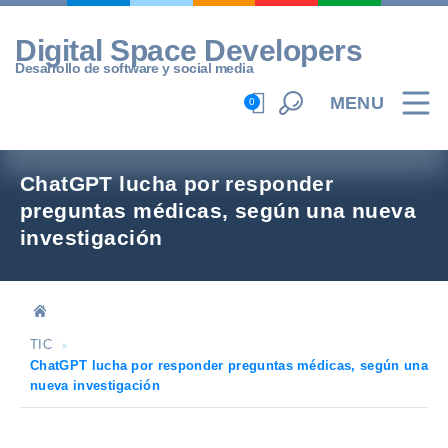
Skip
to
Digital Space Developers
content
Desarrollo de software y social media
MENU
0
ChatGPT lucha por responder
preguntas médicas, según una nueva
investigación
TIC
ChatGPT lucha por responder preguntas médicas, según una
nueva investigación