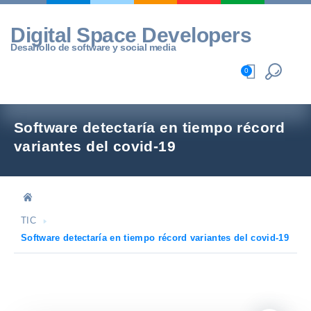
Skip
to
Digital Space Developers
content
Desarrollo de software y social media
0
Software detectaría en tiempo récord
variantes del covid-19
TIC
Software detectaría en tiempo récord variantes del covid-19