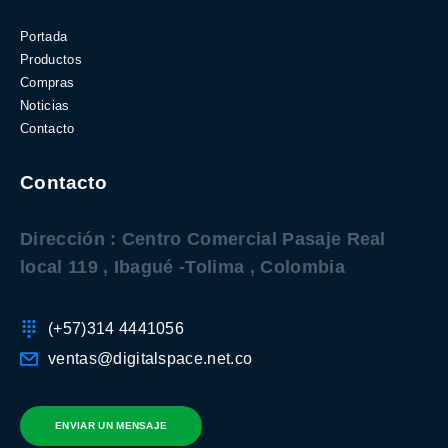
Portada
Productos
Compras
Noticias
Contacto
Contacto
Dirección : Centro Comercial Pasaje Real
local 119 , Ibagué -Tolima , Colombia
(+57)314 4441056
ventas@digitalspace.net.co
ENVIAR UN MENSAJE