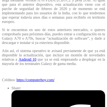
llega mediante versión A707FDDU2CBTC2 y pesa 2GB. Al igual
que para el anterior dispositivo, esta actualización viene con el
parche de seguridad de febrero de 2020 y de momento se está
implementando para los usuarios de la India, con lo que tendremos
que esperar todavía unos días o semanas para recibirlo en territorio
europeo.
Si te encuentras en uno de estos anteriores mercados, o quieres
comprobarlo para próximos días, puedes entrar a configuración en tu
Galaxy A70 o A70s, buscar “actualización de software”, y darle a
descargar e instalar si ya estuviera disponible.
Aún así, el sistema operativo te avisará previamente de que ya está
disponible la actualización, que incluye un montón de novedades
relativas a
Android 10
que ya se está empezando a desplegar en la
mayoría de los terminales Galaxy de gama media.
Créditos:
https://computerhoy.com/
Share: