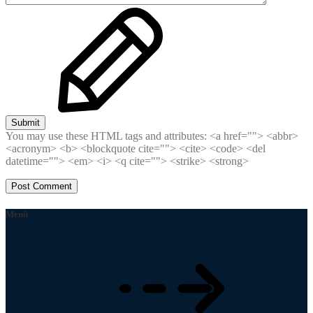
Submit
You may use these HTML tags and attributes:
<a href=""> <abbr>
<acronym> <b> <blockquote cite=""> <cite> <code> <del
datetime=""> <em> <i> <q cite=""> <strike> <strong>
Menú