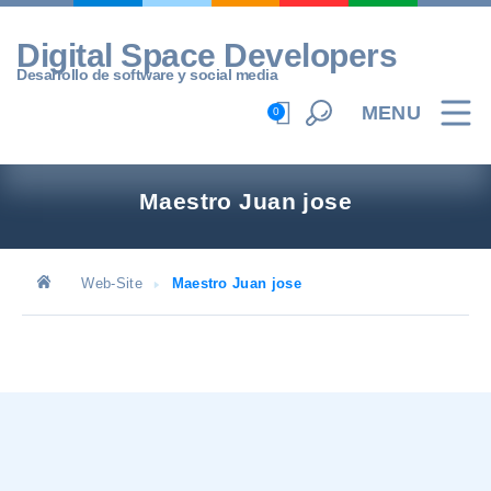
Skip
to
Digital Space Developers
content
Desarrollo de software y social media
MENU
0
Maestro Juan jose
Web-Site
Maestro Juan jose