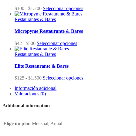
Rango
$
100
-
$
1.200
Seleccionar opciones
de
precios:
Restaurantes & Bares
desde
$100
Micropyme Restaurante & Bares
hasta
$1.200
Rango
$
42
-
$
500
Seleccionar opciones
de
precios:
Restaurantes & Bares
desde
$42
Elite Restaurante & Bares
hasta
$500
Rango
$
125
-
$
1.500
Seleccionar opciones
de
Información adicional
precios:
Valoraciones (0)
desde
$125
hasta
Additional information
$1.500
Elige un plan
Mensual, Anual