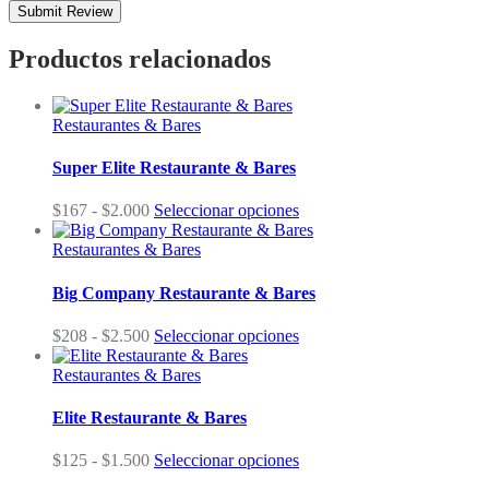
Productos relacionados
Restaurantes & Bares
Super Elite Restaurante & Bares
Rango
$
167
-
$
2.000
Seleccionar opciones
de
precios:
Restaurantes & Bares
desde
$167
Big Company Restaurante & Bares
hasta
$2.000
Rango
$
208
-
$
2.500
Seleccionar opciones
de
precios:
Restaurantes & Bares
desde
$208
Elite Restaurante & Bares
hasta
$2.500
Rango
$
125
-
$
1.500
Seleccionar opciones
de