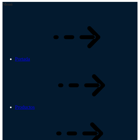
precios:
Menú
desde
$125
hasta
$1.500
Portada
Productos