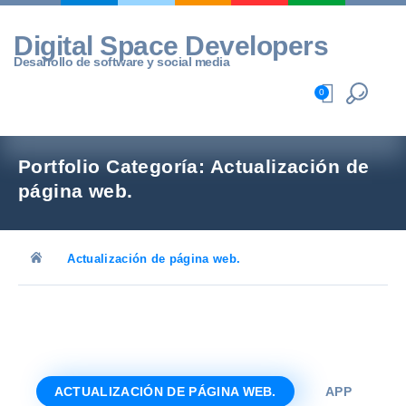
Skip
to
Digital Space Developers
content
Desarrollo de software y social media
0
Portfolio Categoría:
Actualización de
página web.
Actualización de página web.
ACTUALIZACIÓN DE PÁGINA WEB.
APP