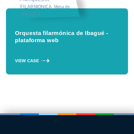
Orquesta filarmónica de Ibagué -
plataforma web
VIEW CASE