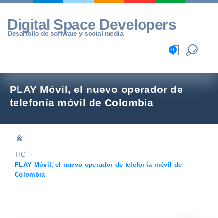
Skip
to
Digital Space Developers
content
Desarrollo de software y social media
0
PLAY Móvil, el nuevo operador de
telefonía móvil de Colombia
TIC
PLAY Móvil, el nuevo operador de telefonía móvil de
Colombia