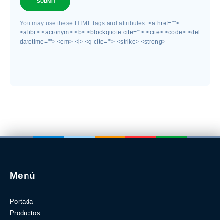
SUBMIT
You may use these HTML tags and attributes:
<a href="">
<abbr> <acronym> <b> <blockquote cite=""> <cite> <code> <del
datetime=""> <em> <i> <q cite=""> <strike> <strong>
Menú
Portada
Productos