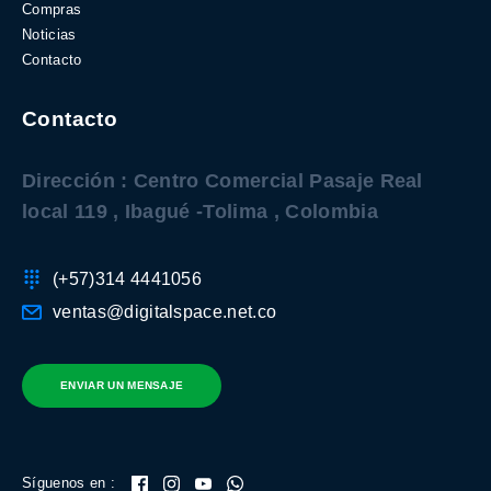
Compras
Noticias
Contacto
Contacto
Dirección : Centro Comercial Pasaje Real
local 119 , Ibagué -Tolima , Colombia
(+57)314 4441056
ventas@digitalspace.net.co
ENVIAR UN MENSAJE
Síguenos en :