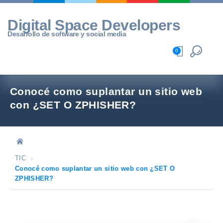
Skip
to
Digital Space Developers
content
Desarrollo de software y social media
0
Conocé como suplantar un sitio web
con ¿SET O ZPHISHER?
TIC
Conocé como suplantar un sitio web con ¿SET O
ZPHISHER?