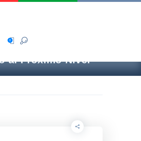
0
co al Próximo Nivel