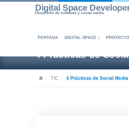
Skip
Digital Space Develope
to
Desarrollo de software y social media
content
PORTADA
DIGITAL SPACE
PROYECT

4 Prácticas de Socia
TIC
4 Prácticas de Social Media 