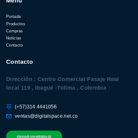
Menú
Portada
Productos
Compras
Noticias
Contacto
Contacto
Dirección : Centro Comercial Pasaje Real
local 119 , Ibagué -Tolima , Colombia
(+57)314 4441056
ventas@digitalspace.net.co
ENVIAR UN MENSAJE