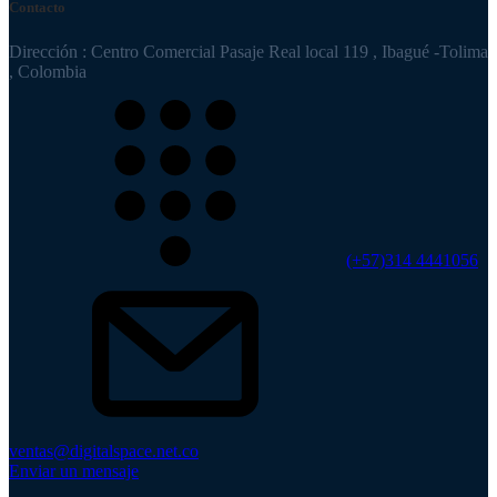
Contacto
Dirección : Centro Comercial Pasaje Real local 119 , Ibagué -Tolima
, Colombia
(+57)314 4441056
ventas@digitalspace.net.co
Enviar un mensaje