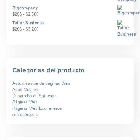
precios:
$1.500
desde
Bigcompany
$167
Rango
$
208
-
$
2.500
hasta
de
Tailor Business
$2.000
precios:
Rango
$
266
-
$
3.200
desde
de
$208
precios:
hasta
desde
$2.500
$266
hasta
$3.200
Categorías del producto
Actualización de páginas Web
Apps Móviles
Desarrollo de Software
Páginas Web
Páginas Web Ecommerce
Sin categoría