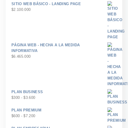
SITIO WEB BÁSICO - LANDING PAGE
$
2.100.000
PÁGINA WEB - HECHA A LA MEDIDA
INFORMATIVA
$
6.465.000
PLAN BUSINESS
Rango
$
300
-
$
3.600
de
precios:
PLAN PREMIUM
desde
Rango
$
600
-
$
7.200
$300
de
hasta
precios: