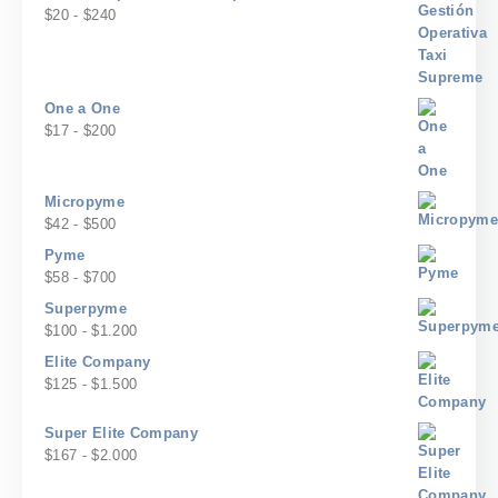
hasta
Rango
$
20
-
$
240
$120
de
precios:
desde
$20
One a One
hasta
Rango
$
17
-
$
200
$240
de
precios:
desde
Micropyme
$17
Rango
$
42
-
$
500
hasta
de
Pyme
$200
precios:
Rango
$
58
-
$
700
desde
de
Superpyme
$42
precios:
Rango
$
100
-
$
1.200
hasta
desde
de
$500
Elite Company
$58
precios:
Rango
$
125
-
$
1.500
hasta
desde
de
$700
$100
precios:
Super Elite Company
hasta
desde
Rango
$
167
-
$
2.000
$1.200
$125
de
hasta