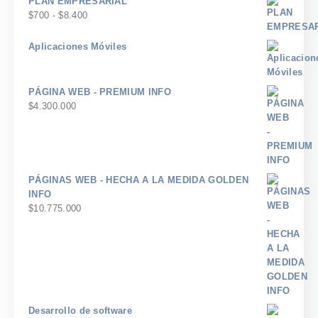
PLAN EMPRESARIAL
$3.600
desde
Rango
$
700
-
$
8.400
$600
de
hasta
precios:
Aplicaciones Móviles
$7.200
desde
$700
hasta
PÁGINA WEB - PREMIUM INFO
$8.400
$
4.300.000
PÁGINAS WEB - HECHA A LA MEDIDA GOLDEN
INFO
$
10.775.000
Desarrollo de software