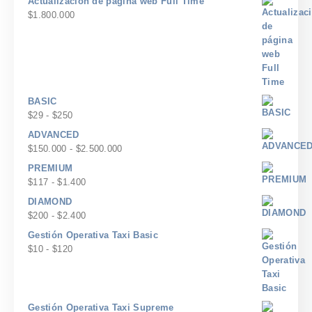
Actualización de página web Full Time
$
1.800.000
BASIC
Rango
$
29
-
$
250
de
ADVANCED
precios:
Rango
$
150.000
-
$
2.500.000
desde
de
PREMIUM
$29
precios:
Rango
$
117
-
$
1.400
hasta
desde
de
$250
DIAMOND
$150.000
precios:
Rango
$
200
-
$
2.400
hasta
desde
de
$2.500.000
Gestión Operativa Taxi Basic
$117
precios:
Rango
$
10
-
$
120
hasta
desde
de
$1.400
$200
precios:
hasta
desde
$2.400
$10
Gestión Operativa Taxi Supreme