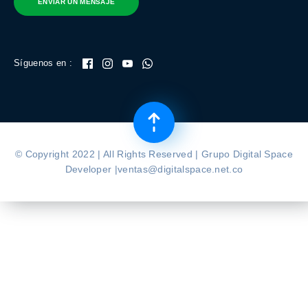
ENVIAR UN MENSAJE
Síguenos en :
© Copyright 2022 | All Rights Reserved | Grupo Digital Space
Developer |ventas@digitalspace.net.co